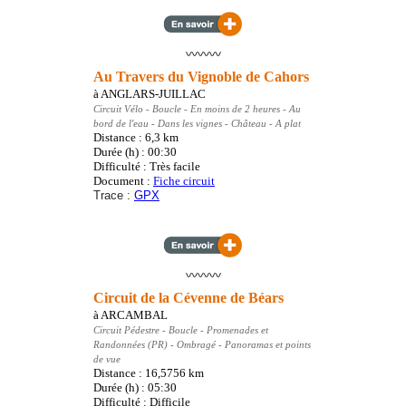
〰️〰️〰️
Au Travers du Vignoble de Cahors
à
ANGLARS-JUILLAC
Circuit Vélo
- Boucle
- En moins de 2 heures - Au
bord de l'eau - Dans les vignes - Château - A plat
Distance : 6,3
km
Durée (h) : 00:30
Difficulté : Très facile
Document :
Fiche circuit
Trace :
GPX
〰️〰️〰️
Circuit de la Cévenne de Béars
à
ARCAMBAL
Circuit Pédestre
- Boucle - Promenades et
Randonnées (PR)
- Ombragé - Panoramas et points
de vue
Distance : 16,5756
km
Durée (h) : 05:30
Difficulté : Difficile