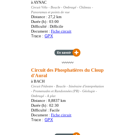
à
AYNAC
Circuit Vélo
- Boucle
- Ombragé - Château -
Panoramas et points de vue
Distance : 27,2
km
Durée (h) : 03:00
Difficulté : Difficile
Document :
Fiche circuit
Trace :
GPX
〰️〰️〰️
Circuit des Phosphatières du Cloup
d'Aural
à
BACH
Circuit Pédestre
- Boucle - Itinéraire d'interprétation
- Promenades et Randonnées (PR)
- Géologie -
Ombragé - A plat
Distance : 8,8837
km
Durée (h) : 02:30
Difficulté : Facile
Document :
Fiche circuit
Trace :
GPX