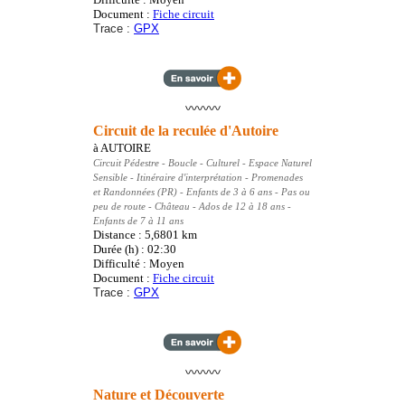
Document :
Fiche circuit
Trace :
GPX
〰️〰️〰️
Circuit de la reculée d'Autoire
à
AUTOIRE
Circuit Pédestre
- Boucle - Culturel - Espace Naturel
Sensible - Itinéraire d'interprétation - Promenades
et Randonnées (PR)
- Enfants de 3 à 6 ans - Pas ou
peu de route - Château - Ados de 12 à 18 ans -
Enfants de 7 à 11 ans
Distance : 5,6801
km
Durée (h) : 02:30
Difficulté : Moyen
Document :
Fiche circuit
Trace :
GPX
〰️〰️〰️
Nature et Découverte