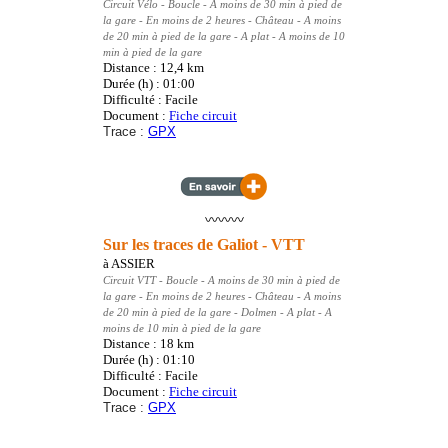
Circuit Vélo
- Boucle
- A moins de 30 min à pied de
la gare - En moins de 2 heures - Château - A moins
de 20 min à pied de la gare - A plat - A moins de 10
min à pied de la gare
Distance : 12,4
km
Durée (h) : 01:00
Difficulté : Facile
Document :
Fiche circuit
Trace :
GPX
〰️〰️〰️
Sur les traces de Galiot - VTT
à
ASSIER
Circuit VTT
- Boucle
- A moins de 30 min à pied de
la gare - En moins de 2 heures - Château - A moins
de 20 min à pied de la gare - Dolmen - A plat - A
moins de 10 min à pied de la gare
Distance : 18
km
Durée (h) : 01:10
Difficulté : Facile
Document :
Fiche circuit
Trace :
GPX