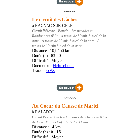
〰️〰️〰️
Le circuit des Gâches
à
BAGNAC-SUR-CELE
Circuit Pédestre
- Boucle - Promenades et
Randonnées (PR)
- A moins de 30 min à pied de la
gare - A moins de 20 min à pied de la gare - A
moins de 10 min à pied de la gare
Distance : 10,9456
km
Durée (h) : 03:00
Difficulté : Moyen
Document :
Fiche circuit
Trace :
GPX
〰️〰️〰️
Au Coeur du Causse de Martel
à
BALADOU
Circuit Vélo
- Boucle
- En moins de 2 heures - Ados
de 12 à 18 ans - Enfants de 7 à 11 ans
Distance : 14
km
Durée (h) : 01:15
Difficulté : Moyen