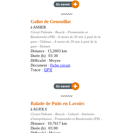
〰️〰️〰️
Galiot de Genouillac
à
ASSIER
Circuit Pédestre
- Boucle - Promenades et
Randonnées (PR)
- A moins de 30 min à pied de la
gare - Château - A moins de 20 min à pied de la
gare - Dolmen
Distance : 15,2603
km
Durée (h) : 03:30
Difficulté : Moyen
Document :
Fiche circuit
Trace :
GPX
〰️〰️〰️
Balade de Puits en Lavoirs
à
AUJOLS
Circuit Pédestre
- Boucle - Culturel - Itinéraire
d'interprétation - Promenades et Randonnées (PR)
-
Distance : 10,7617
km
Durée (h) : 03:00
Difficulté : Moyen