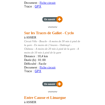
Document :
Fiche circuit
Trace :
GPX
〰️〰️〰️
Sur les Traces de Galiot - Cyclo
à
ASSIER
Circuit Vélo
- Boucle
- A moins de 30 min à pied de
la gare - En moins de 2 heures - Ombragé -
Château - A moins de 20 min à pied de la gare - A
moins de 10 min à pied de la gare
Distance : 10,4
km
Durée (h) : 01:00
Difficulté : Facile
Document :
Fiche circuit
Trace :
GPX
〰️〰️〰️
Entre Causse et Limargue
à
ASSIER