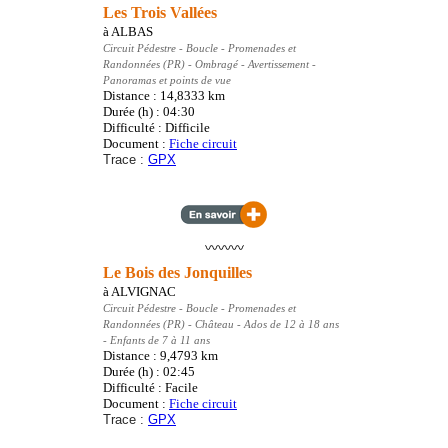
Les Trois Vallées
à
ALBAS
Circuit Pédestre
- Boucle - Promenades et
Randonnées (PR)
- Ombragé - Avertissement -
Panoramas et points de vue
Distance : 14,8333
km
Durée (h) : 04:30
Difficulté : Difficile
Document :
Fiche circuit
Trace :
GPX
〰️〰️〰️
Le Bois des Jonquilles
à
ALVIGNAC
Circuit Pédestre
- Boucle - Promenades et
Randonnées (PR)
- Château - Ados de 12 à 18 ans
- Enfants de 7 à 11 ans
Distance : 9,4793
km
Durée (h) : 02:45
Difficulté : Facile
Document :
Fiche circuit
Trace :
GPX