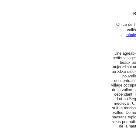
R
Office de 
vallé
info@
Une agréabl
petits villa
beaux po
aujourd’hui u
au XIXe siècle
nouvell
concentraien
village occupa
de la vallée. 
cependant, le
Lot au Ség
médiéval. C’
suit la randon
vallée. De n
paysans typiq
vous permettr
de la haut