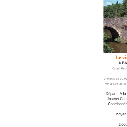
Le ci
à B
Circuit Péd
A moins de 30 mi
min à pied de la
Départ : A la
Joseph Cant
Coordonnée
Moyen
Docu