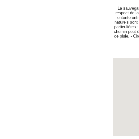
La sauvegar
respect de la
entente ent
naturels sont l
particulières :
chemin peut ê
de pluie. - Ci