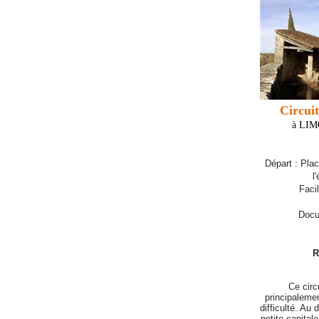
Circui
à LI
Départ : Plac
l
Faci
Docu
R
Ce circ
principaleme
difficulté. Au
petite capital