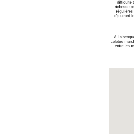
difficulté
richesse pa
régulières 
réjouiront 
A Lalbenque
célèbre march
entre les 