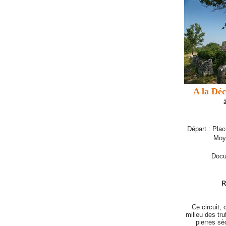
A la Déc
Départ : Pla
Moy
Docu
R
Ce circuit, 
milieu des tru
pierres sè