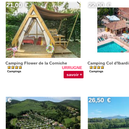
21,00
€
22,00
€
Camping Flower de la Corniche
Camping Col d'Ibard
URRUGNE
Campings
Campings
savoir +
€
26,50
€