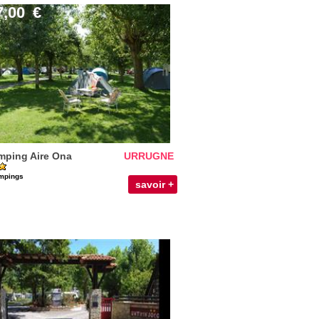
7,00
€
ping Aire Ona
URRUGNE
mpings
savoir +