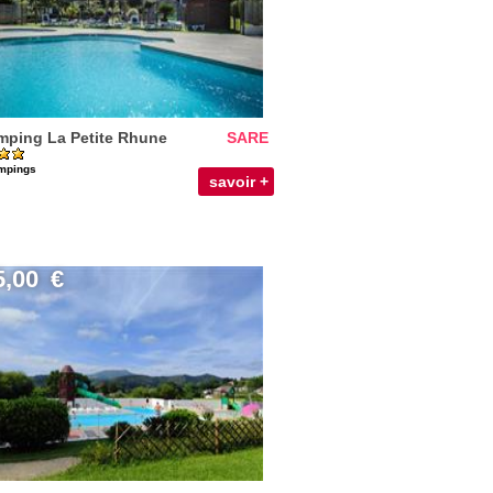
ping La Petite Rhune
SARE
mpings
savoir +
5,00
€