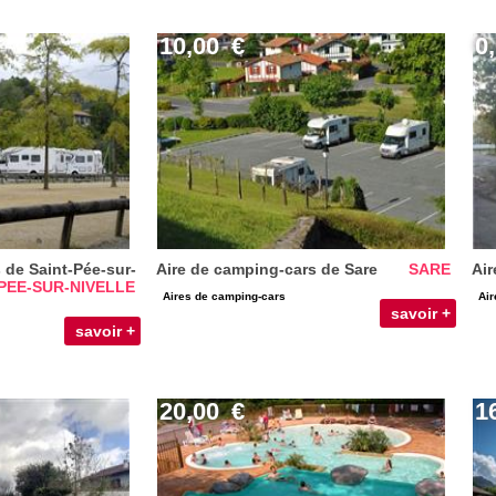
10,00
€
0
 de Saint-Pée-sur-
Aire de camping-cars de Sare
SARE
Air
PEE-SUR-NIVELLE
Aires de camping-cars
Air
savoir +
savoir +
20,00
€
1