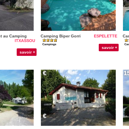
nt au Camping
Camping Biper Gorri
ESPELETTE
Cam
ITXASSOU
Campings
Ca
savoir +
savoir +
€
1
€