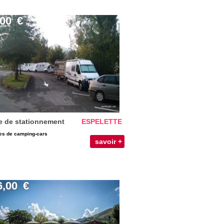
,00
€
e de stationnement
ESPELETTE
es de camping-cars
savoir +
6,00
€