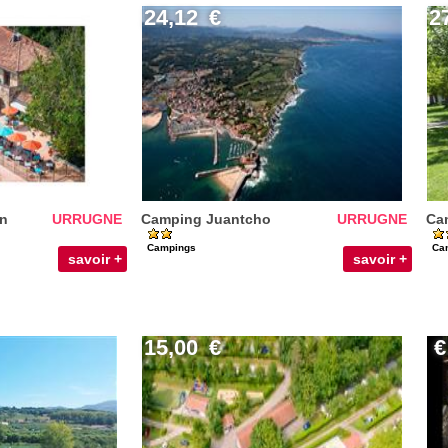
24,12
€
2
in
URRUGNE
Camping Juantcho
URRUGNE
Cam
Campings
Ca
savoir +
savoir +
15,00
€
€