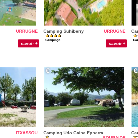
URRUGNE
Camping Suhiberry
URRUGNE
Cam
Campings
Ca
savoir +
savoir +
€
€
ITXASSOU
Camping Urlo Gaina Epherra
Cam
SOURAIDE