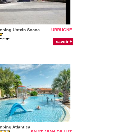
ping Untxin Socoa
URRUGNE
mpings
savoir +
ping Atlantica
SAINT-JEAN-DE-LUZ