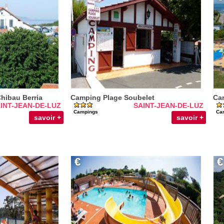
hibau Berria
Camping Plage Soubelet
Cam
INT-JEAN-DE-LUZ
SAINT-JEAN-DE-LUZ
Campings
Ca
savoir +
savoir +
€
€