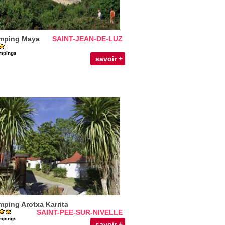
mping Maya
SAINT-JEAN-DE-LUZ
mpings
savoir +
ping Arotxa Karrita
SAINT-PEE-SUR-NIVELLE
mpings
savoir +