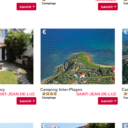
Campings
Ca
savoir +
savoir +
€
€
uy
Camping Inter-Plages
Cam
INT-JEAN-DE-LUZ
SAINT-JEAN-DE-LUZ
Campings
Ca
savoir +
savoir +
€
€