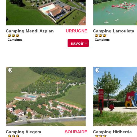
Camping Mendi Azpian
URRUGNE
Camping Larrouleta
Campings
Campings
savoir +
€
€
Camping Alegera
SOURAIDE
Camping Hiriberria