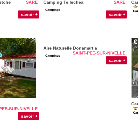
etche
SARE
Camping Tellechea
SARE
Cam
Campings
Ca
savoir +
savoir +
€
Aire Naturelle Donamartia
SAINT-PEE-SUR-NIVELLE
Campings
savoir +
Cam
PEE-SUR-NIVELLE
Ca
savoir +