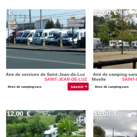
€
12,00
€
Aire de services de Saint-Jean-de-Luz
Aire de camping-cars
SAINT-JEAN-DE-LUZ
Nivelle
SAINT-
savoir +
Aires de camping-cars
Aires de camping-cars
12,00
€
15,00
€