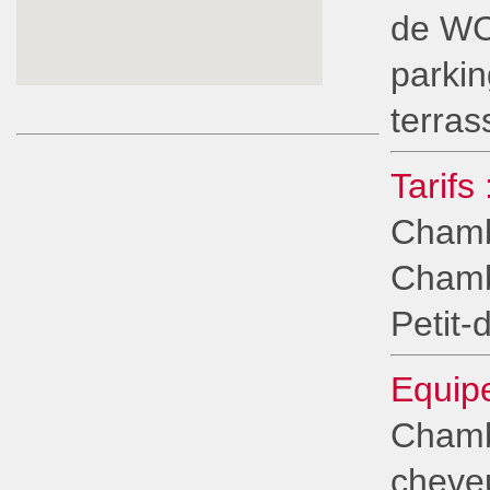
de WC 
parkin
terras
Tarifs 
Chambr
Chambr
Petit-
Equipe
Chamb
cheveu