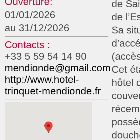
Ouverture:
de Sai
01/01/2026
de l’E
au 31/12/2026
Sa sit
d’accé
Contacts :
+33 5 59 54 14 90
(accès
mendionde@gmail.com
Cet ét
http://www.hotel-
hôtel 
trinquet-mendionde.fr
couver
récem
possèd
douche