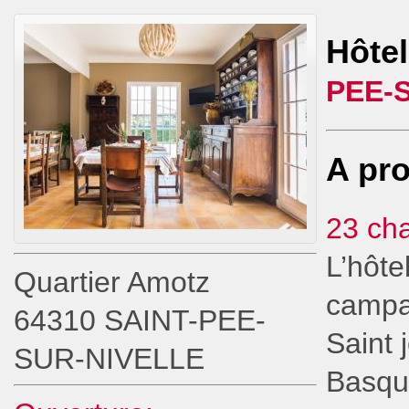
Hôte
PEE-
A pro
23 ch
L’hôte
Quartier Amotz
campa
64310 SAINT-PEE-
Saint 
SUR-NIVELLE
Basque