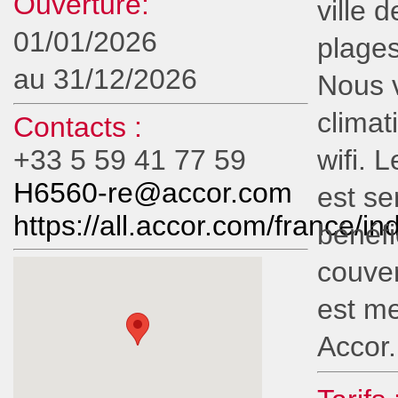
Ouverture:
ville 
01/01/2026
plages
au 31/12/2026
Nous 
climat
Contacts :
+33 5 59 41 77 59
wifi. 
H6560-re@accor.com
est se
https://all.accor.com/france/in
bénéfi
couvert
est m
Accor.