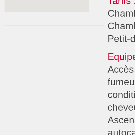
Tarifs 
Chambr
Chambr
Petit-
Equipe
Accès
fumeur
condi
cheveu
Ascen
autoca