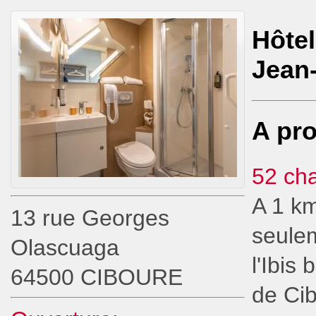
Hôtel
Jean
A pro
52 ch
A 1 km
13 rue Georges
seulem
Olascuaga
l'Ibis
64500 CIBOURE
de Cib