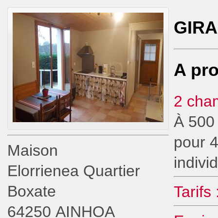
GIRA
A pro
2 cha
À 500
pour 
Maison
indivi
Elorrienea Quartier
Boxate
Tarifs 
64250 AINHOA