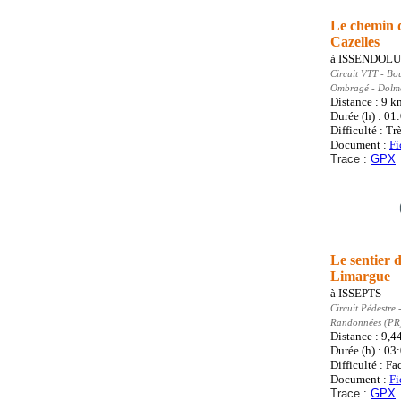
Le chemin 
Cazelles
à
ISSENDOLU
Circuit VTT
- Bo
Ombragé - Dolme
Distance : 9
k
Durée (h) : 01
Difficulté : Trè
Document :
Fi
Trace :
GPX
Le sentier 
Limargue
à
ISSEPTS
Circuit Pédestre
-
Randonnées (PR
Distance : 9,4
Durée (h) : 03
Difficulté : Fa
Document :
Fi
Trace :
GPX