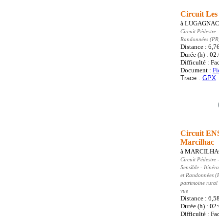
Circuit Le
à
LUGAGNA
Circuit Pédestre
-
Randonnées (PR
Distance : 6,7
Durée (h) : 02
Difficulté : Fa
Document :
Fi
Trace :
GPX
Circuit ENS
Marcilhac
à
MARCILHA
Circuit Pédestre
-
Sensible - Itinér
et Randonnées (
patrimoine rural
vue
Distance : 6,5
Durée (h) : 02
Difficulté : Fa