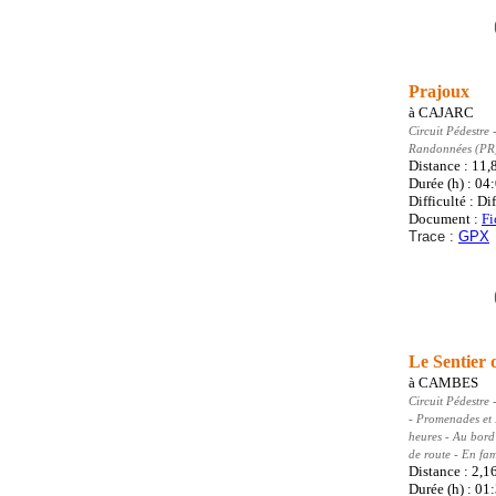
Prajoux
à
CAJARC
Circuit Pédestre
-
Randonnées (PR
Distance : 11
Durée (h) : 04
Difficulté : Dif
Document :
Fi
Trace :
GPX
Le Sentier 
à
CAMBES
Circuit Pédestre
-
- Promenades et
heures - Au bord
de route - En fam
Distance : 2,1
Durée (h) : 01