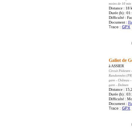
moins de 10 min 
Distance : 18
Durée (h) : 01
Difficulté : Fa
Document :
Fi
Trace :
GPX
Galiot de G
à
ASSIER
Circuit Pédestre
-
Randonnées (PR
gare - Château -
gare - Dolmen
Distance : 15
Durée (h) : 03
Difficulté : M
Document :
Fi
Trace :
GPX