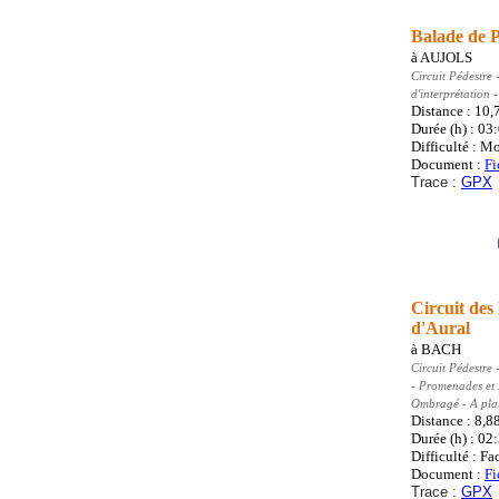
Balade de P
à
AUJOLS
Circuit Pédestre
-
d'interprétation
Distance : 10
Durée (h) : 03
Difficulté : M
Document :
Fi
Trace :
GPX
Circuit des
d'Aural
à
BACH
Circuit Pédestre
-
- Promenades et
Ombragé - A pla
Distance : 8,8
Durée (h) : 02
Difficulté : Fa
Document :
Fi
Trace :
GPX