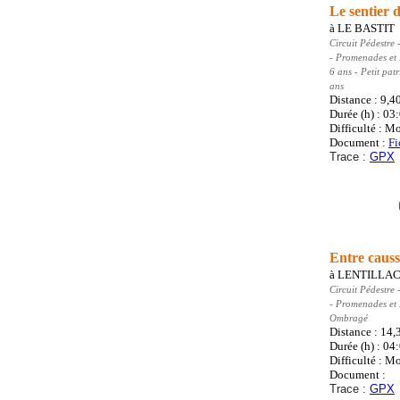
Le sentier 
à
LE BASTIT
Circuit Pédestre
-
- Promenades et
6 ans - Petit pat
ans
Distance : 9,4
Durée (h) : 03
Difficulté : M
Document :
Fi
Trace :
GPX
Entre causs
à
LENTILLAC
Circuit Pédestre
-
- Promenades et
Ombragé
Distance : 14
Durée (h) : 04
Difficulté : M
Document :
Trace :
GPX