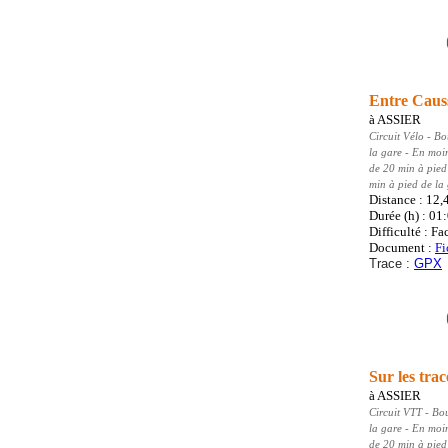
Entre Caus
à
ASSIER
Circuit Vélo
- Bo
la gare - En moi
de 20 min à pied
min à pied de la
Distance : 12,
Durée (h) : 01
Difficulté : Fa
Document :
Fi
Trace :
GPX
Sur les tra
à
ASSIER
Circuit VTT
- Bo
la gare - En moi
de 20 min à pied