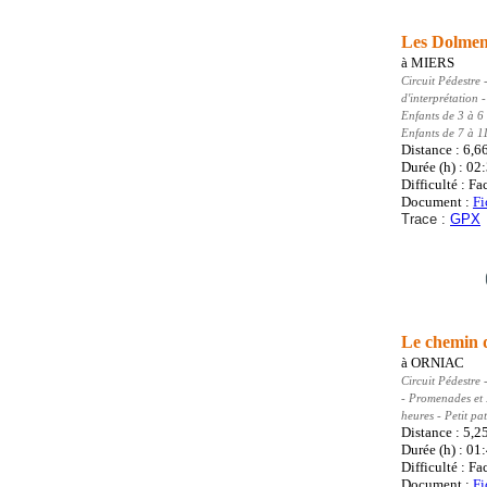
Les Dolmen
à
MIERS
Circuit Pédestre
-
d'interprétation
Enfants de 3 à 6
Enfants de 7 à 1
Distance : 6,6
Durée (h) : 02
Difficulté : Fa
Document :
Fi
Trace :
GPX
Le chemin 
à
ORNIAC
Circuit Pédestre
-
- Promenades et
heures - Petit pa
Distance : 5,2
Durée (h) : 01
Difficulté : Fa
Document :
Fi