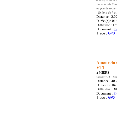
d'interprétation
En moins de 2 he
ou peu de route 
- Enfants de 7 à
Distance : 2,0
Durée (h) : 01
Difficulté : Trè
Document :
Fi
Trace :
GPX
Autour du G
VTT
à
MIERS
Circuit VTT
- Bo
Distance : 40
Durée (h) : 04
Difficulté : Dif
Document :
Fi
Trace :
GPX