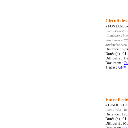
Circuit des
à
FONTANES-
Circuit Pédestre
-
- Itinéraire d'in
Randonnées (PR
patrimoine rural 
Distance : 5,6
Durée (h) : 01
Difficulté : Trè
Document :
Fi
Trace :
GPX
Entre Pech
à
GINOUILL
Circuit Vélo
- Bo
Distance : 12,
Durée (h) : 01
Difficulté : M
Document :
Fi