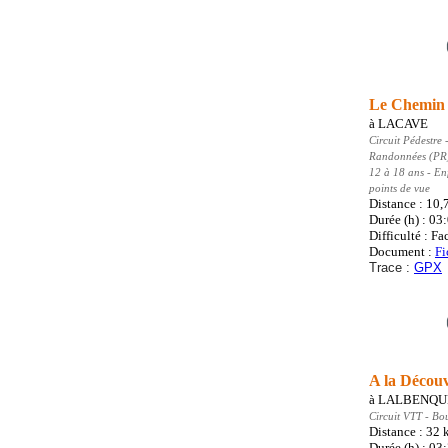
Le Chemin 
à
LACAVE
Circuit Pédestre
-
Randonnées (PR
12 à 18 ans - En
points de vue
Distance : 10
Durée (h) : 03
Difficulté : Fa
Document :
Fi
Trace :
GPX
A la Découv
à
LALBENQU
Circuit VTT
- Bo
Distance : 32
Durée (h) : 03