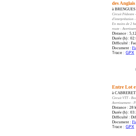
des Anglais
à
BRENGUES
Circuit Pédestre
-
d'interprétation
En moins de 2 he
route - Avertiss
Distance : 5,1
Durée (h) : 02
Difficulté : Fa
Document :
Fi
Trace :
GPX
Entre Lot e
à
CABRERET
Circuit VTT
- Bo
Avertissement - 
Distance : 28
Durée (h) : 03
Difficulté : Dif
Document :
Fi
Trace :
GPX