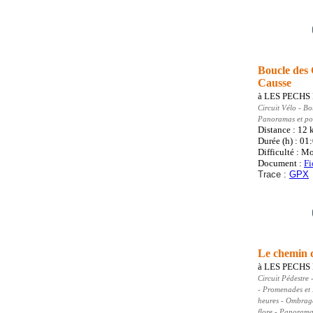
Boucle des 
Causse
à
LES PECHS
Circuit Vélo
- Bo
Panoramas et poi
Distance : 12
Durée (h) : 01
Difficulté : M
Document :
Fi
Trace :
GPX
Le chemin d
à
LES PECHS
Circuit Pédestre
-
- Promenades et
heures - Ombragé
flore - Panorama