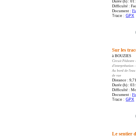
Durée (h) : 01
Difficulté : Fa
Document :
Fi
Trace :
GPX
Sur les tra
à
BOUZIES
Circuit Pédestre
-
d'interprétation
Au bord de l'eau
de vue
Distance : 9,7
Durée (h) : 03
Difficulté : M
Document :
Fi
Trace :
GPX
Le sentier d