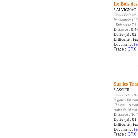
Le Bois des
à
ALVIGNAC
Circuit Pédestre
-
Randonnées (PR
- Enfants de 7 à
Distance : 9,4
Durée (h) : 02
Difficulté : Fa
Document :
Fi
Trace :
GPX
Sur les Tra
à
ASSIER
Circuit Vélo
- Bo
la gare - En moi
Château - A moin
moins de 10 min 
Distance : 10,
Durée (h) : 01
Difficulté : Fa
Document :
Fi
Trace :
GPX