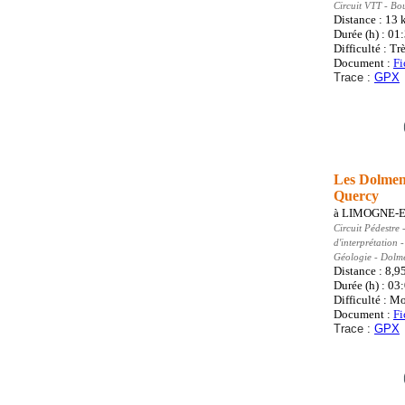
Circuit VTT
- Bo
Distance : 13
Durée (h) : 01
Difficulté : Trè
Document :
Fi
Trace :
GPX
Les Dolmen
Quercy
à
LIMOGNE-
Circuit Pédestre
-
d'interprétation
Géologie - Dolm
Distance : 8,9
Durée (h) : 03
Difficulté : M
Document :
Fi
Trace :
GPX