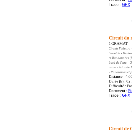
Trace :
GPX
Circuit du 
à
GRAMAT
Circuit Pédestre
-
Sensible - Itinér
et Randonnées (
bord de l'eau - 
route - Ados de 
- Panoramas et p
Distance : 4,6
Durée (h) : 02
Difficulté : Fa
Document :
Fi
Trace :
GPX
Circuit de 