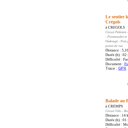
Le sentier k
Crégols
à
CREGOLS
Circuit Pédestre
-
- Promenades et
Ombragé - Petit 
points de vue
Distance : 5,1
Durée (h) : 02
Difficulté : Fa
Document :
Fi
Trace :
GPX
Balade au 
à
CREMPS
Circuit Vélo
- Bo
Distance : 14
Durée (h) : 01
Difficulté : M