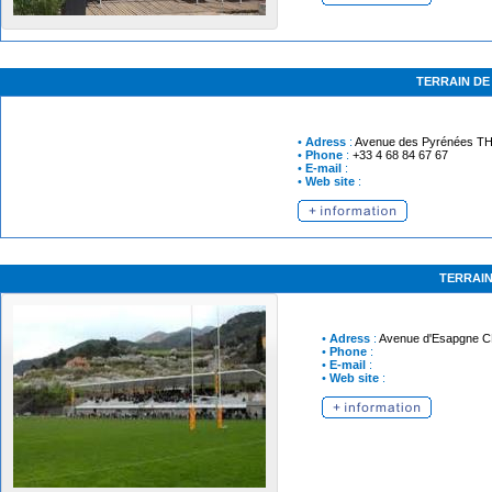
TERRAIN DE
•
Adress
:
Avenue des Pyrénées
TH
•
Phone
:
+33 4 68 84 67 67
•
E-mail
:
•
Web site
:
TERRAI
•
Adress
:
Avenue d'Esapgne
C
•
Phone
:
•
E-mail
:
•
Web site
: