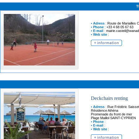
T
•
Adress
:
Route de Mariailles
C
•
Phone
:
+33 4 68 05 67 63
•
E-mail
:
mairie.casteil@wanad
•
Web site
:
Deckchairs renting
•
Adress
:
Rue Frédéric Saisse
Résidence Athéna
Promenade du front de mer
Plage Maillol
SAINT-CYPRIEN
•
Phone
:
•
E-mail
:
•
Web site
: