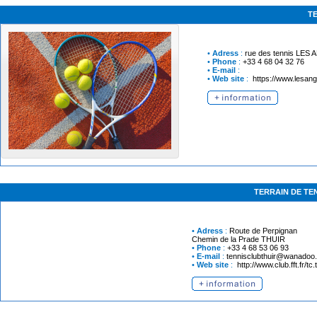
TE
•
Adress
:
rue des tennis
LES 
•
Phone
:
+33 4 68 04 32 76
•
E-mail
:
•
Web site
:
https://www.lesan
TERRAIN DE TEN
•
Adress
:
Route de Perpignan
Chemin de la Prade
THUIR
•
Phone
:
+33 4 68 53 06 93
•
E-mail
:
tennisclubthuir@wanadoo.
•
Web site
:
http://www.club.fft.fr/tc.