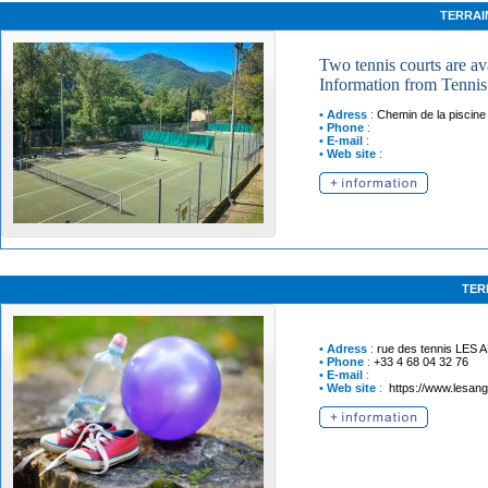
TERRAI
Two tennis courts are ava
Information from Tenni
•
Adress
:
Chemin de la piscine
•
Phone
:
•
E-mail
:
•
Web site
:
TER
•
Adress
:
rue des tennis
LES 
•
Phone
:
+33 4 68 04 32 76
•
E-mail
:
•
Web site
:
https://www.lesan