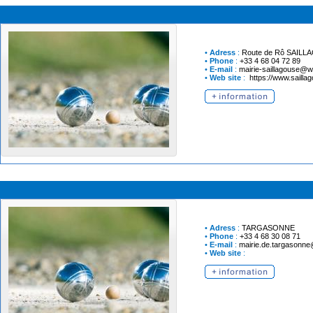
•
Adress
:
Route de Rô
SAILL
•
Phone
:
+33 4 68 04 72 89
•
E-mail
:
mairie-saillagouse@w
•
Web site
:
https://www.saillag
•
Adress
:
TARGASONNE
•
Phone
:
+33 4 68 30 08 71
•
E-mail
:
mairie.de.targasonn
•
Web site
: