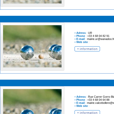
•
Adress
:
UR
•
Phone
:
+33 4 68 04 82 91
•
E-mail
:
mairie.ur@wanadoo.f
•
Web site
:
•
Adress
:
Rue Carrer Gorro Bl
•
Phone
:
+33 4 68 04 64 88
•
E-mail
:
mairie.valcebollere@
•
Web site
: