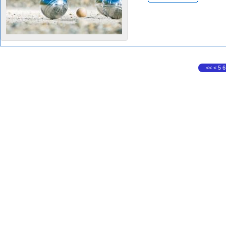
<<
<
5
6