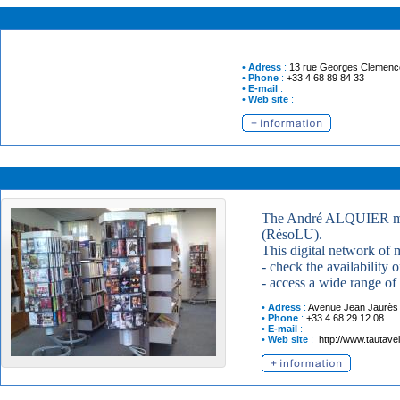
•
Adress
:
13 rue Georges Clemenc
•
Phone
:
+33 4 68 89 84 33
•
E-mail
:
•
Web site
:
The André ALQUIER mult
(RésoLU).
This digital network of m
- check the availability
- access a wide range of
•
Adress
:
Avenue Jean Jaurès
•
Phone
:
+33 4 68 29 12 08
•
E-mail
:
•
Web site
:
http://www.tautave