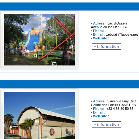
•
Adress
:
Lac d'Osséja
Avenue du lac
OSSEJA
•
Phone
:
•
E-mail
:
zebulair@laposte.net
•
Web site
:
•
Adress
:
5 avenue Guy Drut
Colline des Loisirs
CANET-EN-
•
Phone
:
+33 4 68 80 50 66
•
E-mail
:
•
Web site
: