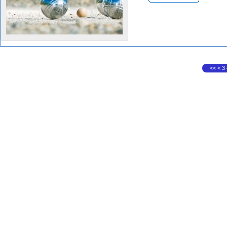
<<
<
3