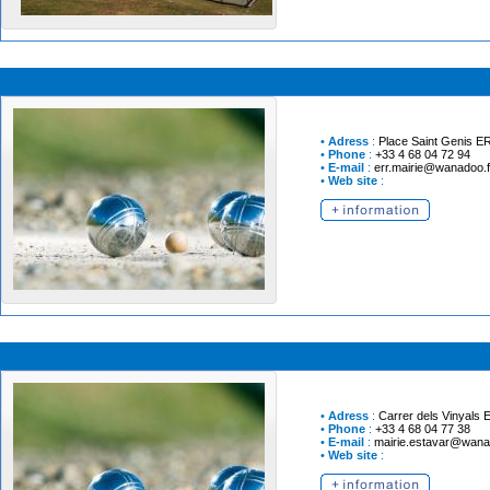
•
Adress
:
Place Saint Genis
E
•
Phone
:
+33 4 68 04 72 94
•
E-mail
:
err.mairie@wanadoo.f
•
Web site
:
•
Adress
:
Carrer dels Vinyals
•
Phone
:
+33 4 68 04 77 38
•
E-mail
:
mairie.estavar@wana
•
Web site
: