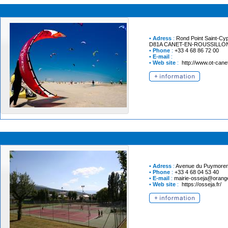
•
Adress
:
Rond Point Saint-Cyp
D81A
CANET-EN-ROUSSILLO
•
Phone
:
+33 4 68 86 72 00
•
E-mail
:
•
Web site
:
http://www.ot-canet
•
Adress
:
Avenue du Puymore
•
Phone
:
+33 4 68 04 53 40
•
E-mail
:
mairie-osseja@orange
•
Web site
:
https://osseja.fr/