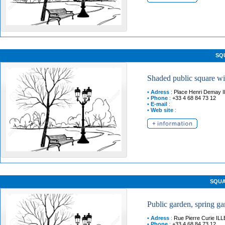
SQ
Shaded public square wit
•
Adress
:
Place Henri Demay
•
Phone
:
+33 4 68 84 73 12
•
E-mail
:
•
Web site
:
SQUA
Public garden, spring g
•
Adress
:
Rue Pierre Curie
IL
•
Phone
:
+33 4 68 84 73 12