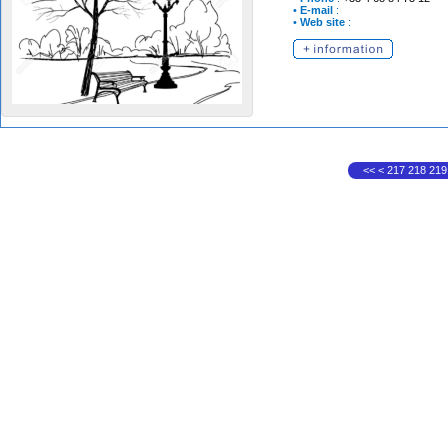
•
E-mail
:
•
Web site
:
<<
<
217
218
219