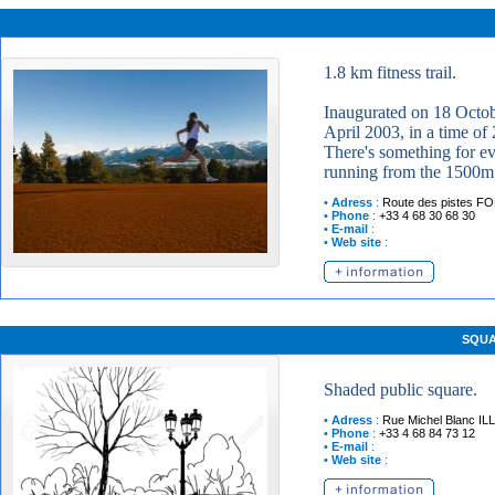
1.8 km fitness trail.
Inaugurated on 18 Octob
April 2003, in a time of 2h
There's something for ev
running from the 1500m
•
Adress
:
Route des pistes
FO
•
Phone
:
+33 4 68 30 68 30
•
E-mail
:
•
Web site
:
SQUA
Shaded public square.
•
Adress
:
Rue Michel Blanc
IL
•
Phone
:
+33 4 68 84 73 12
•
E-mail
:
•
Web site
: