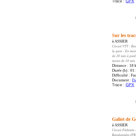
Trace :
GPX
Sur les tra
à
ASSIER
Circuit VTT
- Bo
la gare - En moi
de 20 min à pied
moins de 10 min 
Distance : 18
Durée (h) : 01
Difficulté : Fa
Document :
Fi
Trace :
GPX
Galiot de G
à
ASSIER
Circuit Pédestre
-
Randonnées (PR