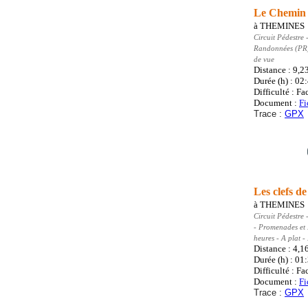
Le Chemin 
à
THEMINES
Circuit Pédestre
-
Randonnées (PR
de vue
Distance : 9,2
Durée (h) : 02
Difficulté : Fa
Document :
Fi
Trace :
GPX
Les clefs d
à
THEMINES
Circuit Pédestre
-
- Promenades et
heures - A plat 
Distance : 4,1
Durée (h) : 01
Difficulté : Fa
Document :
Fi
Trace :
GPX