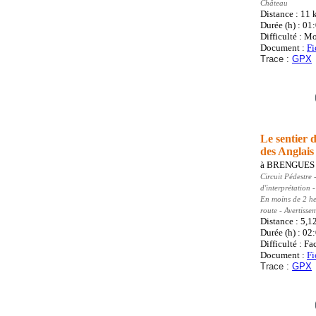
Château
Distance : 11
Durée (h) : 01
Difficulté : M
Document :
Fi
Trace :
GPX
Le sentier d
des Anglais
à
BRENGUES
Circuit Pédestre
-
d'interprétation
En moins de 2 he
route - Avertiss
Distance : 5,1
Durée (h) : 02
Difficulté : Fa
Document :
Fi
Trace :
GPX