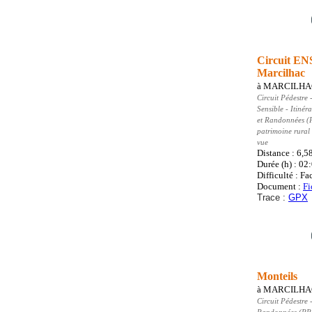
Circuit ENS
Marcilhac
à
MARCILHA
Circuit Pédestre
-
Sensible - Itinér
et Randonnées (
patrimoine rural
vue
Distance : 6,5
Durée (h) : 02
Difficulté : Fa
Document :
Fi
Trace :
GPX
Monteils
à
MARCILHA
Circuit Pédestre
-