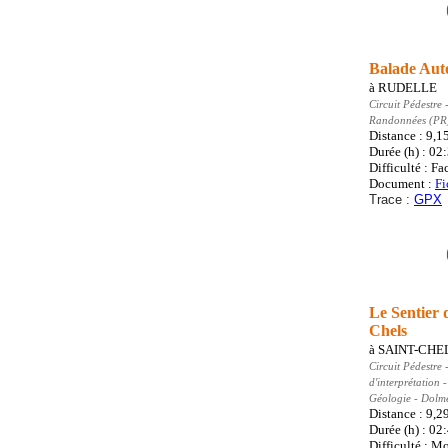
Balade Auto
à
RUDELLE
Circuit Pédestre
-
Randonnées (PR
Distance : 9,1
Durée (h) : 02
Difficulté : Fa
Document :
Fi
Trace :
GPX
Le Sentier 
Chels
à
SAINT-CHE
Circuit Pédestre
-
d'interprétation
Géologie - Dolme
Distance : 9,2
Durée (h) : 02
Difficulté : M