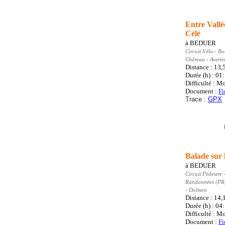
Entre Vallé
Célé
à
BEDUER
Circuit Vélo
- Bo
Château - Averti
Distance : 13,
Durée (h) : 01
Difficulté : M
Document :
Fi
Trace :
GPX
Balade sur 
à
BEDUER
Circuit Pédestre
-
Randonnées (PR
- Dolmen
Distance : 14
Durée (h) : 04
Difficulté : M
Document :
Fi