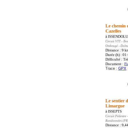
Le chemin 
Cazelles
à
ISSENDOLU
Circuit VTT
- Bo
Ombragé - Dolme
Distance : 9
k
Durée (h) : 01
Difficulté : Trè
Document :
Fi
Trace :
GPX
Le sentier 
Limargue
à
ISSEPTS
Circuit Pédestre
-
Randonnées (PR
Distance : 9,4