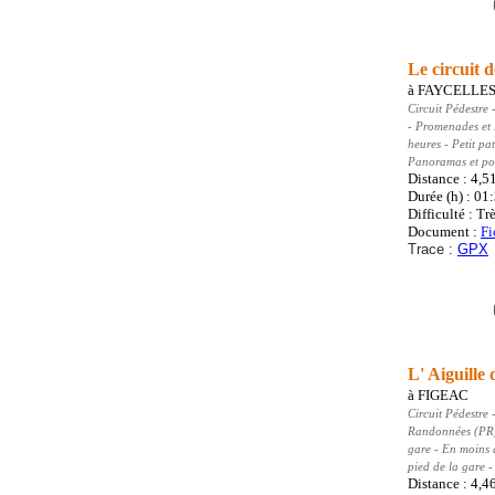
Le circuit d
à
FAYCELLE
Circuit Pédestre
-
- Promenades et
heures - Petit pa
Panoramas et poi
Distance : 4,5
Durée (h) : 01
Difficulté : Trè
Document :
Fi
Trace :
GPX
L' Aiguille 
à
FIGEAC
Circuit Pédestre
-
Randonnées (PR
gare - En moins 
pied de la gare 
Distance : 4,4