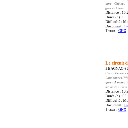
gare - Château -
gare - Dolmen
Distance : 15
Durée (h) : 03
Difficulté : M
Document :
Fi
Trace :
GPX
Le circuit 
à
BAGNAC-S
Circuit Pédestre
-
Randonnées (PR
gare - A moins d
moins de 10 min 
Distance : 10
Durée (h) : 03
Difficulté : M
Document :
Fi
Trace :
GPX