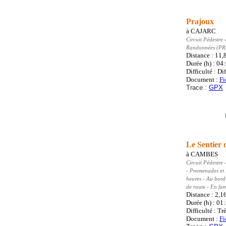
Prajoux
à
CAJARC
Circuit Pédestre
-
Randonnées (PR
Distance : 11
Durée (h) : 04
Difficulté : Dif
Document :
Fi
Trace :
GPX
Le Sentier 
à
CAMBES
Circuit Pédestre
-
- Promenades et
heures - Au bord
de route - En fam
Distance : 2,1
Durée (h) : 01
Difficulté : Trè
Document :
Fi