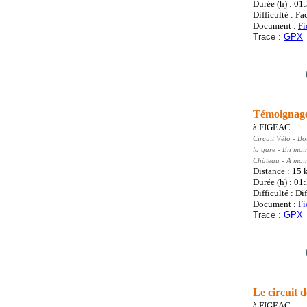
Durée (h) : 01
Difficulté : Fa
Document :
Fi
Trace :
GPX
Témoignage
à
FIGEAC
Circuit Vélo
- Bo
la gare - En moin
Château - A moin
Distance : 15
Durée (h) : 01
Difficulté : Dif
Document :
Fi
Trace :
GPX
Le circuit 
à
FIGEAC