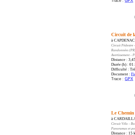
Trace :
GPX
Circuit de 
à
CAPDENAC
Circuit Pédestre
-
Randonnées (PR
Avertissement - 
Distance : 3,4
Durée (h) : 01
Difficulté : Trè
Document :
Fi
Trace :
GPX
Le Chemin 
à
CARDAILL
Circuit Vélo
- Bo
Panoramas et poi
Distance : 15