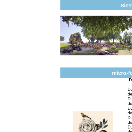
Sies
micro-fo
D
Du
de
Du
de
Du
de
Du
de
Du
de