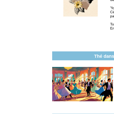
"f
Cé
pa
To
En
Thé dans