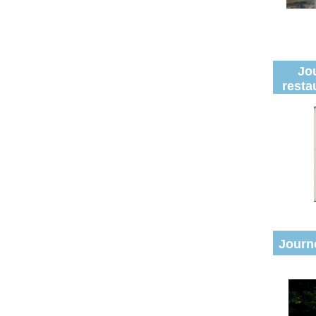
Jo
resta
Journé