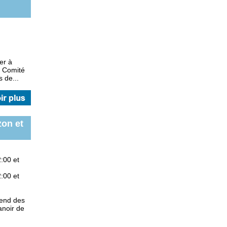
er à
e Comité
 de...
zon et
:00 et
:00 et
end des
noir de