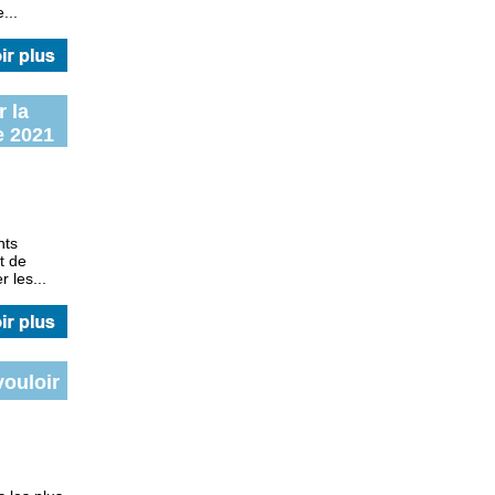
...
 la
e 2021
nts
t de
r les...
vouloir