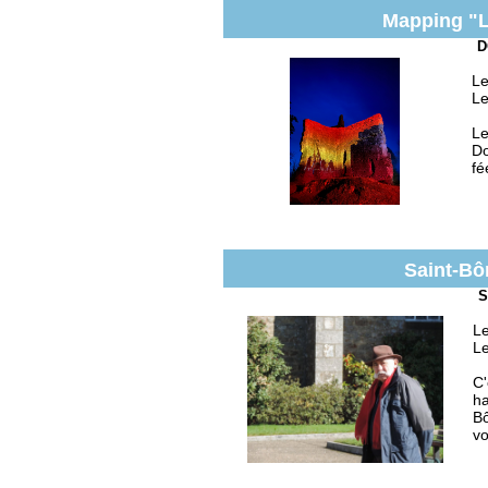
Mapping "L
D
Le
Le
Le
Do
fé
Saint-Bô
S
Le
Le
C'
ha
Bô
vo