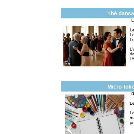
Thé dansa
L
Le
Le
Le
L'
da
l'
Micro-folie
D
Le
La
ma
pr