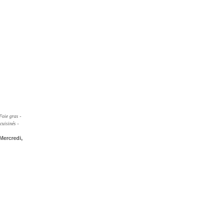
Foie gras -
cuisinés -
Mercredi,