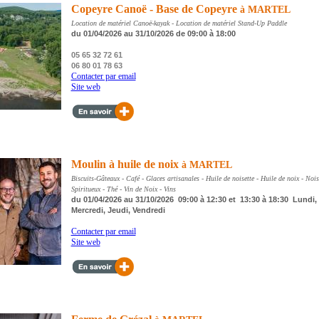
Copeyre Canoë - Base de Copeyre
à MARTEL
Location de matériel Canoë-kayak - Location de matériel Stand-Up Paddle
du 01/04/2026 au 31/10/2026 de 09:00 à 18:00
05 65 32 72 61
06 80 01 78 63
Contacter par email
Site web
Moulin à huile de noix
à MARTEL
Biscuits-Gâteaux - Café - Glaces artisanales - Huile de noisette - Huile de noix - Nois
Spiritueux - Thé - Vin de Noix - Vins
du 01/04/2026 au 31/10/2026 09:00 à 12:30 et 13:30 à 18:30 Lundi, 
Mercredi, Jeudi, Vendredi
Contacter par email
Site web