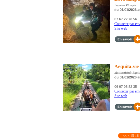
Baptême Plongée
du 01/01/2026 a
07 67 22 78 56
Contacter par ema
Site web
Aequita-vie
Multiactivités Equi
du 01/01/2026 a
06 07 08 82 35
Contacter par ema
Site web
<<
<
15
16