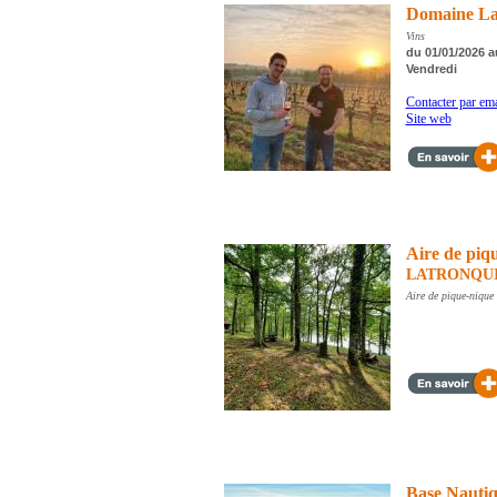
Domaine La 
Vins
du 01/01/2026 au
Vendredi
Contacter par ema
Site web
Aire de piq
LATRONQU
Aire de pique-nique
Base Nauti