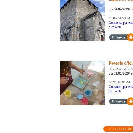
du 04/04/2026 a
05 65 34 58 74
Contacter par ema
Site web
Poterie d'ici
Stage d’initiation P
du 01/01/2026 a
06 21 15 94 46
Contacter par ema
Site web
<<
<
102
103
104