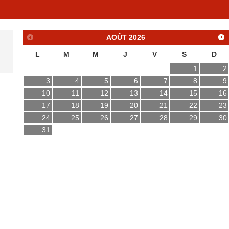
AOÛT
2026
L
M
M
J
V
S
D
1
2
3
4
5
6
7
8
9
10
11
12
13
14
15
16
17
18
19
20
21
22
23
24
25
26
27
28
29
30
31