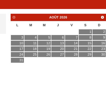
AOÛT
2026
L
M
M
J
V
S
D
1
2
3
4
5
6
7
8
9
10
11
12
13
14
15
16
17
18
19
20
21
22
23
24
25
26
27
28
29
30
31