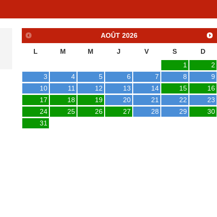
AOÛT
2026
L
M
M
J
V
S
D
1
2
3
4
5
6
7
8
9
10
11
12
13
14
15
16
17
18
19
20
21
22
23
24
25
26
27
28
29
30
31