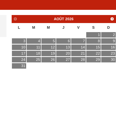
AOÛT
2026
L
M
M
J
V
S
D
1
2
3
4
5
6
7
8
9
10
11
12
13
14
15
16
17
18
19
20
21
22
23
24
25
26
27
28
29
30
31