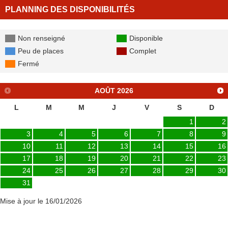
PLANNING DES DISPONIBILITÉS
Non renseigné
Disponible
Peu de places
Complet
Fermé
AOÛT
2026
L
M
M
J
V
S
D
1
2
3
4
5
6
7
8
9
10
11
12
13
14
15
16
17
18
19
20
21
22
23
24
25
26
27
28
29
30
31
Mise à jour le 16/01/2026