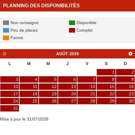
PLANNING DES DISPONIBILITÉS
Non renseigné
Disponible
Peu de places
Complet
Fermé
AOÛT
2026
L
M
M
J
V
S
D
1
2
3
4
5
6
7
8
9
10
11
12
13
14
15
16
17
18
19
20
21
22
23
24
25
26
27
28
29
30
31
Mise à jour le 31/07/2026