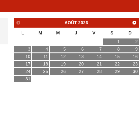
AOÛT
2026
L
M
M
J
V
S
D
1
2
3
4
5
6
7
8
9
10
11
12
13
14
15
16
17
18
19
20
21
22
23
24
25
26
27
28
29
30
31