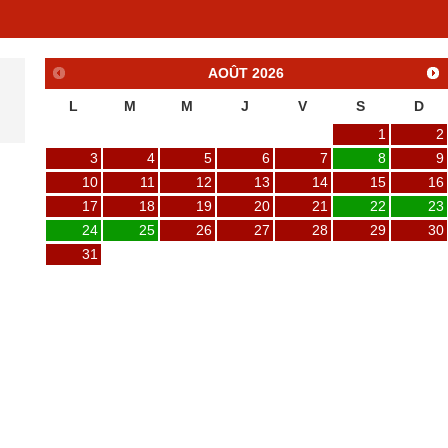
AOÛT
2026
L
M
M
J
V
S
D
1
2
3
4
5
6
7
8
9
10
11
12
13
14
15
16
17
18
19
20
21
22
23
24
25
26
27
28
29
30
31