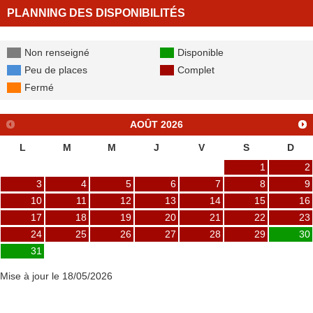
PLANNING DES DISPONIBILITÉS
Non renseigné
Disponible
Peu de places
Complet
Fermé
AOÛT
2026
L
M
M
J
V
S
D
1
2
3
4
5
6
7
8
9
10
11
12
13
14
15
16
17
18
19
20
21
22
23
24
25
26
27
28
29
30
31
Mise à jour le 18/05/2026