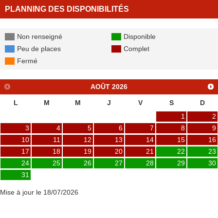
PLANNING DES DISPONIBILITÉS
Non renseigné
Disponible
Peu de places
Complet
Fermé
AOÛT
2026
L
M
M
J
V
S
D
1
2
3
4
5
6
7
8
9
10
11
12
13
14
15
16
17
18
19
20
21
22
23
24
25
26
27
28
29
30
31
Mise à jour le 18/07/2026