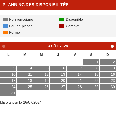
PLANNING DES DISPONIBILITÉS
Non renseigné
Disponible
Peu de places
Complet
Fermé
AOÛT
2026
L
M
M
J
V
S
D
1
2
3
4
5
6
7
8
9
10
11
12
13
14
15
16
17
18
19
20
21
22
23
24
25
26
27
28
29
30
31
Mise à jour le 26/07/2024