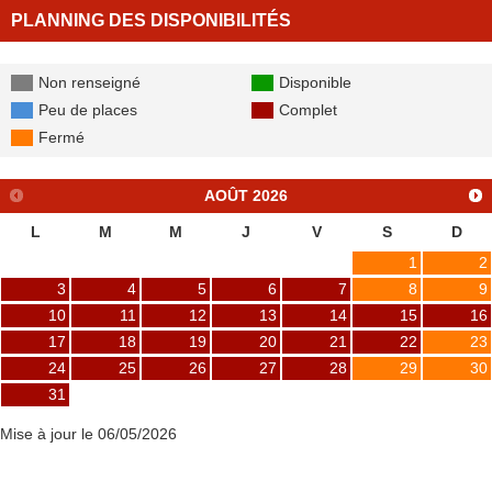
PLANNING DES DISPONIBILITÉS
Non renseigné
Disponible
Peu de places
Complet
Fermé
AOÛT
2026
L
M
M
J
V
S
D
1
2
3
4
5
6
7
8
9
10
11
12
13
14
15
16
17
18
19
20
21
22
23
24
25
26
27
28
29
30
31
Mise à jour le 06/05/2026