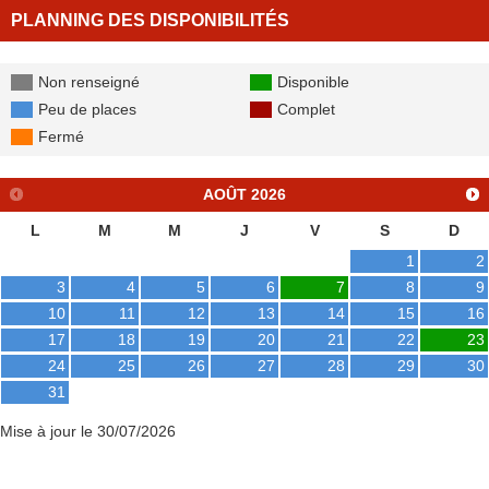
PLANNING DES DISPONIBILITÉS
Non renseigné
Disponible
Peu de places
Complet
Fermé
AOÛT
2026
L
M
M
J
V
S
D
1
2
3
4
5
6
7
8
9
10
11
12
13
14
15
16
17
18
19
20
21
22
23
24
25
26
27
28
29
30
31
Mise à jour le 30/07/2026