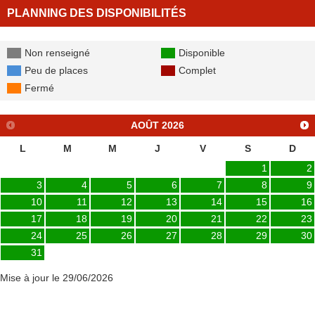
PLANNING DES DISPONIBILITÉS
Non renseigné
Disponible
Peu de places
Complet
Fermé
AOÛT
2026
L
M
M
J
V
S
D
1
2
3
4
5
6
7
8
9
10
11
12
13
14
15
16
17
18
19
20
21
22
23
24
25
26
27
28
29
30
31
Mise à jour le 29/06/2026