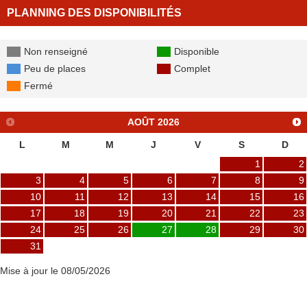
PLANNING DES DISPONIBILITÉS
Non renseigné
Disponible
Peu de places
Complet
Fermé
AOÛT
2026
L
M
M
J
V
S
D
1
2
3
4
5
6
7
8
9
10
11
12
13
14
15
16
17
18
19
20
21
22
23
24
25
26
27
28
29
30
31
Mise à jour le 08/05/2026