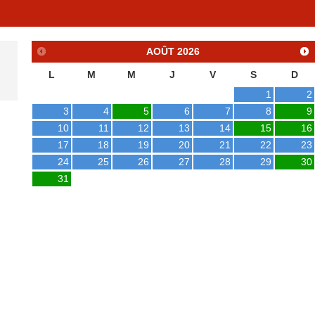
AOÛT
2026
L
M
M
J
V
S
D
1
2
3
4
5
6
7
8
9
10
11
12
13
14
15
16
17
18
19
20
21
22
23
24
25
26
27
28
29
30
31