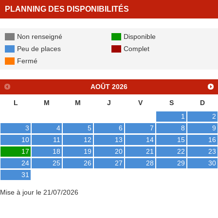
PLANNING DES DISPONIBILITÉS
Non renseigné
Disponible
Peu de places
Complet
Fermé
AOÛT
2026
L
M
M
J
V
S
D
1
2
3
4
5
6
7
8
9
10
11
12
13
14
15
16
17
18
19
20
21
22
23
24
25
26
27
28
29
30
31
Mise à jour le 21/07/2026