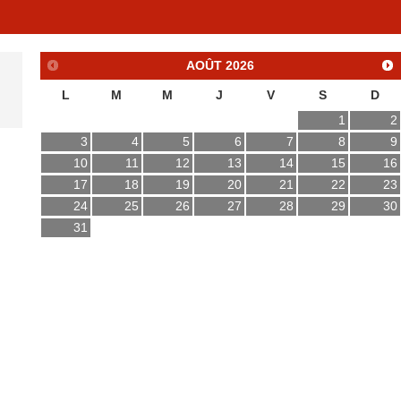
AOÛT
2026
L
M
M
J
V
S
D
1
2
3
4
5
6
7
8
9
10
11
12
13
14
15
16
17
18
19
20
21
22
23
24
25
26
27
28
29
30
31