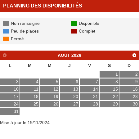
PLANNING DES DISPONIBILITÉS
Non renseigné
Disponible
Peu de places
Complet
Fermé
AOÛT
2026
L
M
M
J
V
S
D
1
2
3
4
5
6
7
8
9
10
11
12
13
14
15
16
17
18
19
20
21
22
23
24
25
26
27
28
29
30
31
Mise à jour le 19/11/2024