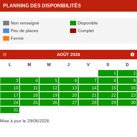
PLANNING DES DISPONIBILITÉS
Non renseigné
Disponible
Peu de places
Complet
Fermé
AOÛT
2026
L
M
M
J
V
S
D
1
2
3
4
5
6
7
8
9
10
11
12
13
14
15
16
17
18
19
20
21
22
23
24
25
26
27
28
29
30
31
Mise à jour le 29/06/2026