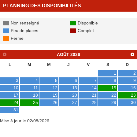
PLANNING DES DISPONIBILITÉS
Non renseigné
Disponible
Peu de places
Complet
Fermé
AOÛT
2026
L
M
M
J
V
S
D
1
2
3
4
5
6
7
8
9
10
11
12
13
14
15
16
17
18
19
20
21
22
23
24
25
26
27
28
29
30
31
Mise à jour le 02/08/2026