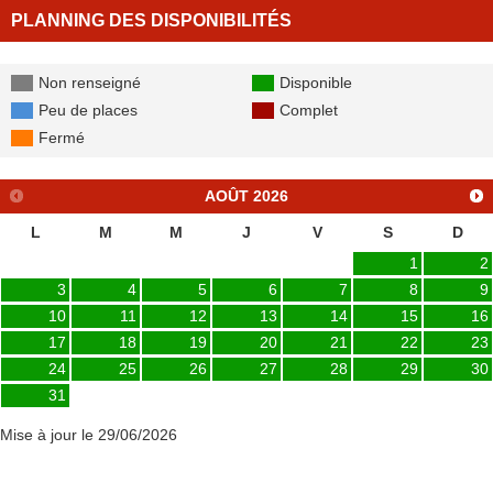
PLANNING DES DISPONIBILITÉS
Non renseigné
Disponible
Peu de places
Complet
Fermé
AOÛT
2026
L
M
M
J
V
S
D
1
2
3
4
5
6
7
8
9
10
11
12
13
14
15
16
17
18
19
20
21
22
23
24
25
26
27
28
29
30
31
Mise à jour le 29/06/2026