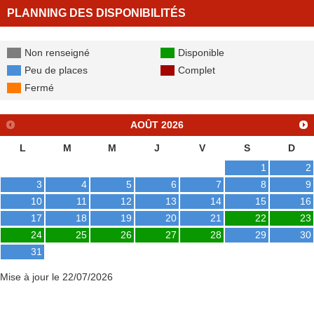
PLANNING DES DISPONIBILITÉS
Non renseigné
Disponible
Peu de places
Complet
Fermé
AOÛT
2026
L
M
M
J
V
S
D
1
2
3
4
5
6
7
8
9
10
11
12
13
14
15
16
17
18
19
20
21
22
23
24
25
26
27
28
29
30
31
Mise à jour le 22/07/2026