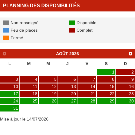
PLANNING DES DISPONIBILITÉS
Non renseigné
Disponible
Peu de places
Complet
Fermé
AOÛT
2026
L
M
M
J
V
S
D
1
2
3
4
5
6
7
8
9
10
11
12
13
14
15
16
17
18
19
20
21
22
23
24
25
26
27
28
29
30
31
Mise à jour le 14/07/2026