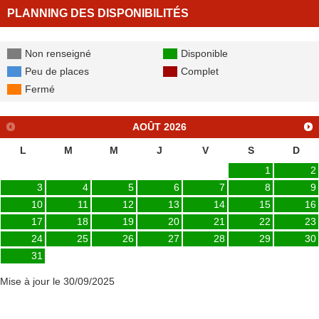
PLANNING DES DISPONIBILITÉS
Non renseigné
Disponible
Peu de places
Complet
Fermé
AOÛT
2026
L
M
M
J
V
S
D
1
2
3
4
5
6
7
8
9
10
11
12
13
14
15
16
17
18
19
20
21
22
23
24
25
26
27
28
29
30
31
Mise à jour le 30/09/2025