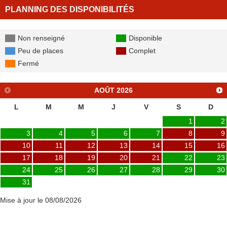
PLANNING DES DISPONIBILITÉS
Non renseigné
Disponible
Peu de places
Complet
Fermé
AOÛT
2026
L
M
M
J
V
S
D
1
2
3
4
5
6
7
8
9
10
11
12
13
14
15
16
17
18
19
20
21
22
23
24
25
26
27
28
29
30
31
Mise à jour le 08/08/2026