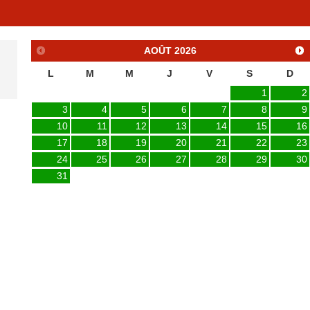
AOÛT
2026
L
M
M
J
V
S
D
1
2
3
4
5
6
7
8
9
10
11
12
13
14
15
16
17
18
19
20
21
22
23
24
25
26
27
28
29
30
31